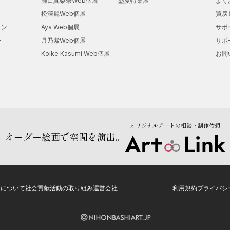
瀬口真梨奈Web個展
盛夏特集展
よく
松澤麗Web個展
買戻
アメリカのグループ展に数回参加
ョン
Aya Web個展
サポ
ー
月乃紫Web個展
サポ
Koike Kasumi Web個展
お問
オリジナルアートの相談・制作依頼
オーダー絵画で空間を演出。
トについて
社会貢献活動の取り組み
運営会社
利用規約
プライバシ