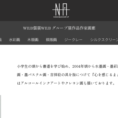
WEB個展
WEB グループ展
作品
作家
画廊
画
水彩画
木版画
銅版画
ジークレー
シルクスクリー
小学生の頃から書道を学び始め、2004年頃から水墨画・墨
画・墨パステル画・吉祥絵の具を指につけて『心を感じるまま
はアルコールインクアートやクレヨン画も描いております。