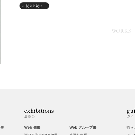
続きを読む
【略歴】
1972年
・京都府生まれ
WORKS
【個展】
2026年
・1月 ギャラリーIYN「指が紡ぐ彩(いろ) 筆が描く詩(うた)」
2027年
・1月 ARTSTORE IYN「個展」(予定)
【グループ展】
exhibitions
gu
・ギャラリートネリコ各「企画展」
展覧会
ガイ
・ギャラリーIYN各「企画展」
特集
Web 個展
Web グループ展
購入