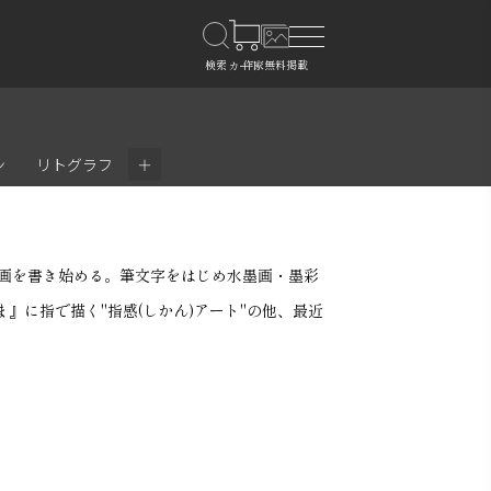
＋
ン
リトグラフ
彩画を書き始める。筆文字をはじめ水墨画・墨彩
』に指で描く"指感(しかん)アート"の他、最近