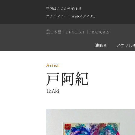
発信はここから始まる
ファインアートWebメディア。
|
|
日本語
ENGLISH
FRANÇAIS
油彩画
アクリル
Artist
戸阿紀
ToAki