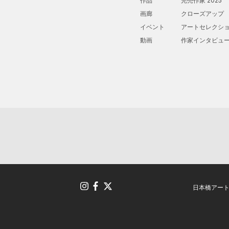
作品
完売作家 2025
画廊
クローズアップ
イベント
アートセレクシ
動画
作家インタビュ
日本橋アー