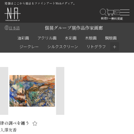
発信はここから始まるファインアートWebメディア。
個展
グループ展
作品
作家
画廊
日本語
油彩画
アクリル画
水彩画
木版画
銅版画
＋
ジークレー
シルクスクリーン
リトグラフ
律の調べを纏う
入澤友香