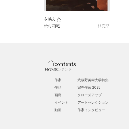
夕映え
松村和紀
非売品
contents
HOME
コンテンツ
作家
武蔵野美術大学特集
作品
完売作家 2025
画廊
クローズアップ
イベント
アートセレクション
動画
作家インタビュー