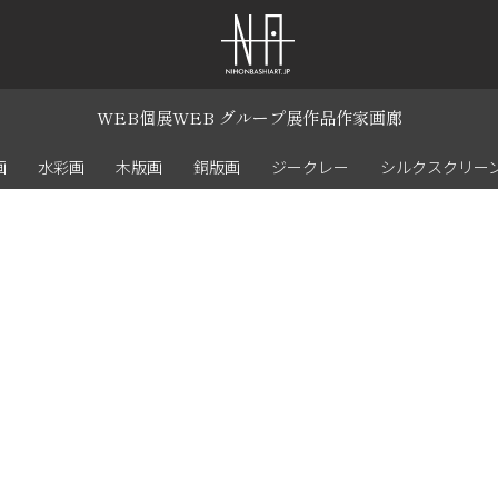
WEB個展
WEB グループ展
作品
作家
画廊
画
水彩画
木版画
銅版画
ジークレー
シルクスクリー