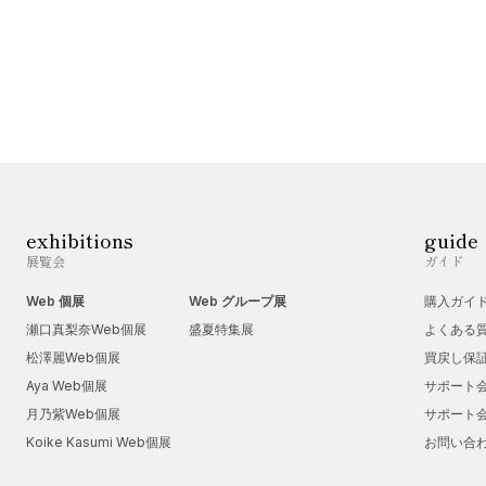
exhibitions
guide
展覧会
ガイド
Web 個展
Web グループ展
購入ガイ
瀬口真梨奈Web個展
盛夏特集展
よくある
松澤麗Web個展
買戻し保
Aya Web個展
サポート
月乃紫Web個展
サポート
Koike Kasumi Web個展
お問い合