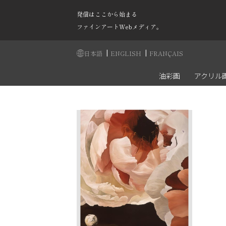
発信はここから始まる
ファインアートWebメディア。
|
|
日本語
ENGLISH
FRANÇAIS
油彩画
アクリル