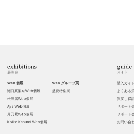
exhibitions
guide
展覧会
ガイド
Web 個展
Web グループ展
購入ガイ
瀬口真梨奈Web個展
盛夏特集展
よくある
松澤麗Web個展
買戻し保
Aya Web個展
サポート
月乃紫Web個展
サポート
Koike Kasumi Web個展
お問い合