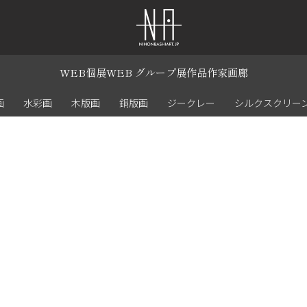
WEB個展
WEB グループ展
作品
作家
画廊
画
水彩画
木版画
銅版画
ジークレー
シルクスクリー