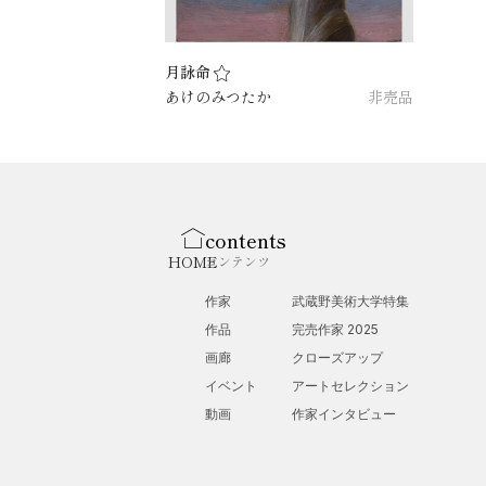
月詠命
あけのみつたか
非売品
contents
HOME
コンテンツ
作家
武蔵野美術大学特集
作品
完売作家 2025
画廊
クローズアップ
イベント
アートセレクション
動画
作家インタビュー