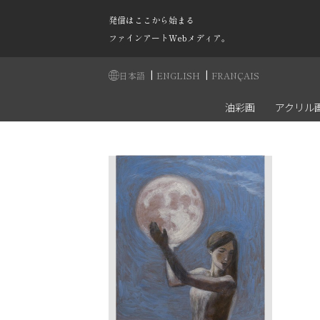
発信はここから始まる
ファインアートWebメディア。
|
|
日本語
ENGLISH
FRANÇAIS
油彩画
アクリル