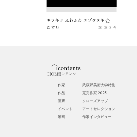
キラキラ ふわふわ エゾタヌキ
ゐすむ
20,000 円
contents
HOME
コンテンツ
作家
武蔵野美術大学特集
作品
完売作家 2025
画廊
クローズアップ
イベント
アートセレクション
動画
作家インタビュー