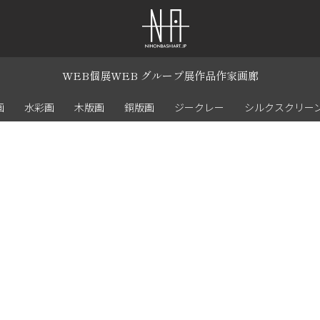
WEB個展
WEB グループ展
作品
作家
画廊
画
水彩画
木版画
銅版画
ジークレー
シルクスクリー