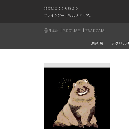
発信はここから始まる
ファインアートWebメディア。
|
|
日本語
ENGLISH
FRANÇAIS
油彩画
アクリル