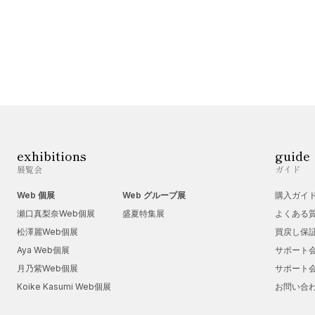
exhibitions
guide
展覧会
ガイド
Web 個展
Web グループ展
購入ガイ
瀬口真梨奈Web個展
盛夏特集展
よくある
松澤麗Web個展
買戻し保
Aya Web個展
サポート
月乃紫Web個展
サポート
Koike Kasumi Web個展
お問い合