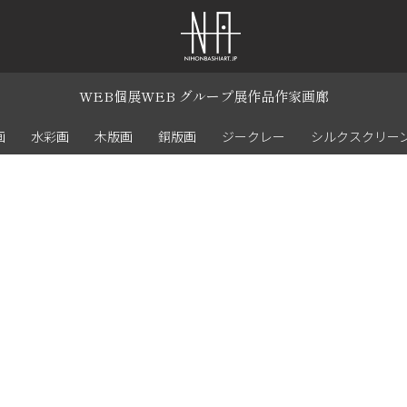
WEB個展
WEB グループ展
作品
作家
画廊
画
水彩画
木版画
銅版画
ジークレー
シルクスクリー