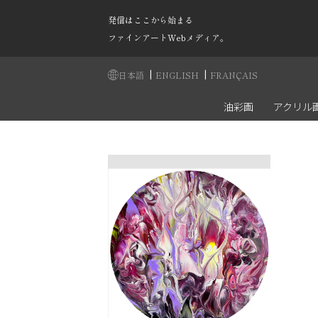
発信はここから始まる
ファインアートWebメディア。
|
|
日本語
ENGLISH
FRANÇAIS
油彩画
アクリル