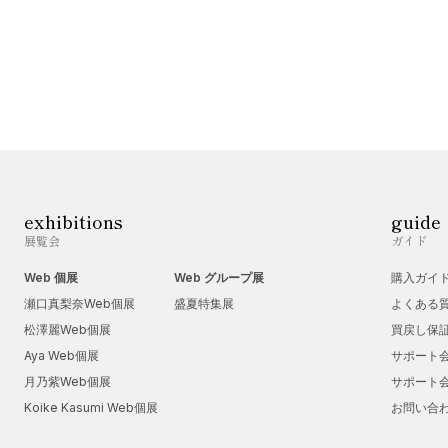
exhibitions
guide
展覧会
ガイド
Web 個展
Web グループ展
購入ガイ
瀬口真梨奈Web個展
盛夏特集展
よくある
松澤麗Web個展
買戻し保
Aya Web個展
サポート
月乃紫Web個展
サポート
Koike Kasumi Web個展
お問い合