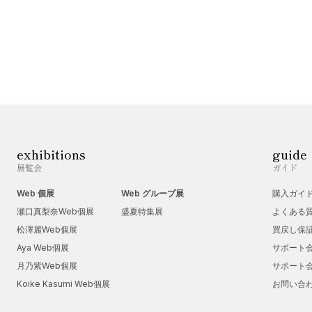
exhibitions
guide
展覧会
ガイド
Web 個展
Web グループ展
購入ガイ
瀬口真梨奈Web個展
盛夏特集展
よくある
松澤麗Web個展
買戻し保
Aya Web個展
サポート
月乃紫Web個展
サポート
Koike Kasumi Web個展
お問い合