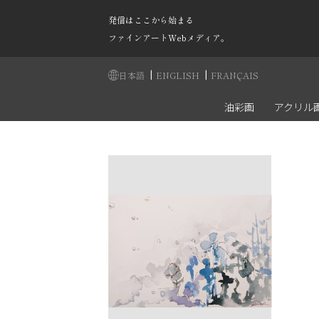
発信はここから始まる
ファインアートWebメディア。
|
|
日本語
ENGLISH
FRANÇAIS
油彩画
アクリル