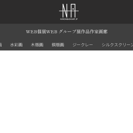
WEB個展
WEB グループ展
作品
作家
画廊
画
水彩画
木版画
銅版画
ジークレー
シルクスクリー