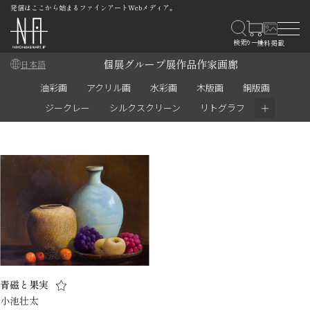
発信はここから始まるファインアートWebメディア。
個展
グループ展
作品
作家
画廊
日本語
油彩画
アクリル画
水彩画
木版画
銅版画
＋
ジークレー
シルクスクリーン
リトグラフ
青磁と果実
小池壮太