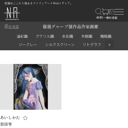
発信はここから始まるファインアートWebメディア。
個展
グループ展
作品
作家
画廊
日本語
油彩画
アクリル画
水彩画
木版画
銅版画
＋
ジークレー
シルクスクリーン
リトグラフ
あいしかた
狼縁零