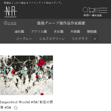
発信はここから始まるファインアートWebメディア。
個展
グループ展
作品
作家
画廊
日本語
油彩画
アクリル画
水彩画
木版画
銅版画
＋
ジークレー
シルクスクリーン
リトグラフ
Imperfect World #58/未完の世
界 #58