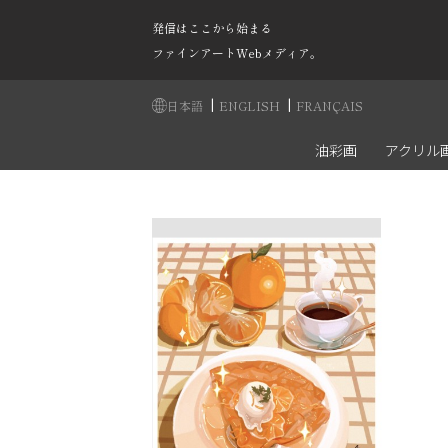
発信はここから始まる
ファインアートWebメディア。
|
|
日本語
ENGLISH
FRANÇAIS
油彩画
アクリル