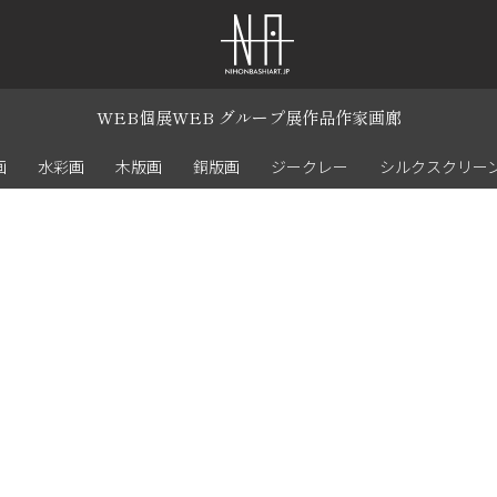
WEB個展
WEB グループ展
作品
作家
画廊
画
水彩画
木版画
銅版画
ジークレー
シルクスクリー