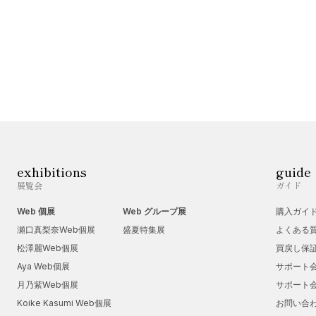
exhibitions
guide
展覧会
ガイド
Web 個展
Web グループ展
購入ガイ
瀬口真梨奈Web個展
盛夏特集展
よくある
松澤麗Web個展
買戻し保
Aya Web個展
サポート
月乃紫Web個展
サポート
Koike Kasumi Web個展
お問い合