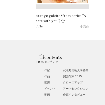
orange galette (from series "A
cafe with you")
FiNe
非売品
contents
HOME
コンテンツ
作家
武蔵野美術大学特集
作品
完売作家 2025
画廊
クローズアップ
イベント
アートセレクション
動画
作家インタビュー