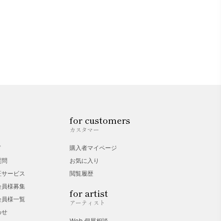
for customers
カスタマー
ド
購入者マイページ
質問
お気に入り
証サービス
閲覧履歴
会員様募集
for artist
会員様一覧
アーティスト
わせ
Web 個展相談