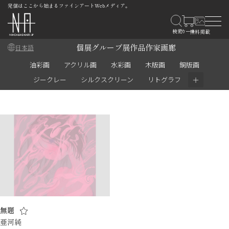
発信はここから始まるファインアートWebメディア。
個展
グループ展
作品
作家
画廊
日本語
油彩画
アクリル画
水彩画
木版画
銅版画
＋
ジークレー
シルクスクリーン
リトグラフ
無題
亜河純