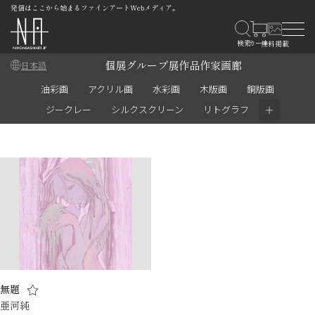
発信はここから始まるファインアートWebメディア。
個展
グループ展
作品
作家
画廊
日本語
油彩画
アクリル画
水彩画
木版画
銅版画
＋
ジークレー
シルクスクリーン
リトグラフ
無題
亜河純