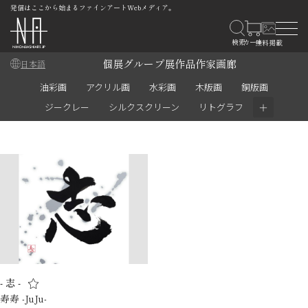
発信はここから始まるファインアートWebメディア。
個展
グループ展
作品
作家
画廊
日本語
油彩画
アクリル画
水彩画
木版画
銅版画
＋
ジークレー
シルクスクリーン
リトグラフ
- 志 -
寿寿 -JuJu-