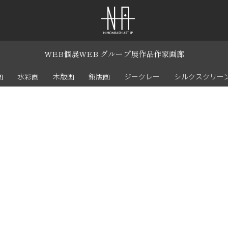
WEB個展
WEB グループ展
作品
作家
画廊
画
水彩画
木版画
銅版画
ジークレー
シルクスクリー