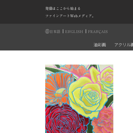
発信はここから始まる
ファインアートWebメディア。
|
|
日本語
ENGLISH
FRANÇAIS
油彩画
アクリル