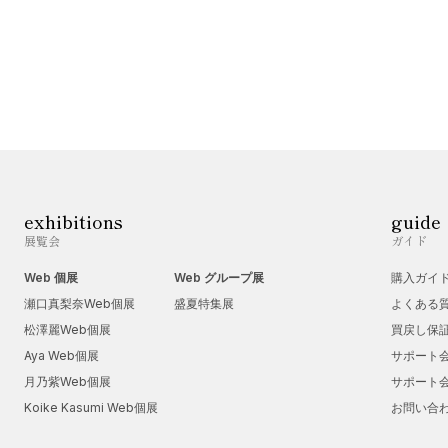
exhibitions
guide
展覧会
ガイド
Web 個展
Web グループ展
購入ガイ
瀬口真梨奈Web個展
盛夏特集展
よくある
松澤麗Web個展
買戻し保
Aya Web個展
サポート
月乃紫Web個展
サポート
Koike Kasumi Web個展
お問い合