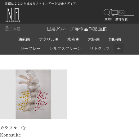
発信はここから始まるファインアートWebメディア。
個展
グループ展
作品
作家
画廊
日本語
油彩画
アクリル画
水彩画
木版画
銅版画
＋
ジークレー
シルクスクリーン
リトグラフ
カラフル
Konosuke