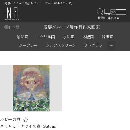
発信はここから始まるファインアートWebメディア。
個展
グループ展
作品
作家
画廊
日本語
油彩画
アクリル画
水彩画
木版画
銅版画
＋
ジークレー
シルクスクリーン
リトグラフ
ルビーの痕
スミレとトナカイの森...Satomi