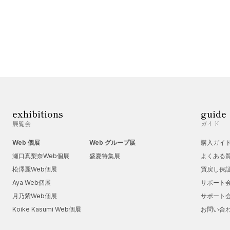
exhibitions
guide
展覧会
ガイド
Web 個展
Web グループ展
購入ガイ
瀬口真梨奈Web個展
盛夏特集展
よくある
松澤麗Web個展
買戻し保
Aya Web個展
サポート
月乃紫Web個展
サポート
Koike Kasumi Web個展
お問い合