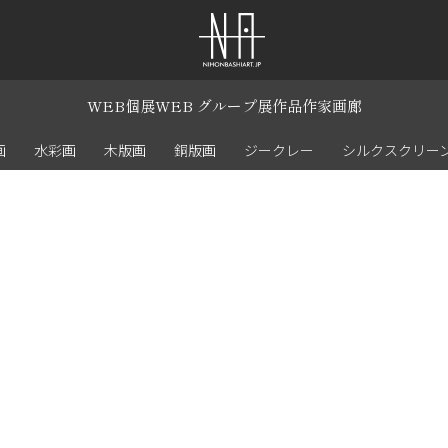
WEB個展
WEB グループ展
作品
作家
画廊
画
水彩画
木版画
銅版画
ジークレー
シルクスクリー