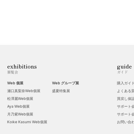
exhibitions
guide
展覧会
ガイド
Web 個展
Web グループ展
購入ガイ
瀬口真梨奈Web個展
盛夏特集展
よくある
松澤麗Web個展
買戻し保
Aya Web個展
サポート
月乃紫Web個展
サポート
Koike Kasumi Web個展
お問い合