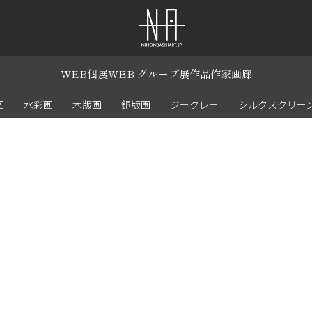
WEB個展
WEB グループ展
作品
作家
画廊
画
水彩画
木版画
銅版画
ジークレー
シルクスクリー