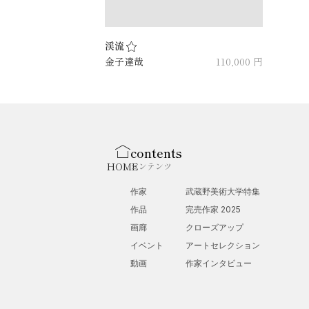
渓流
金子達哉
110,000 円
contents
HOME
コンテンツ
作家
武蔵野美術大学特集
作品
完売作家 2025
画廊
クローズアップ
イベント
アートセレクション
動画
作家インタビュー