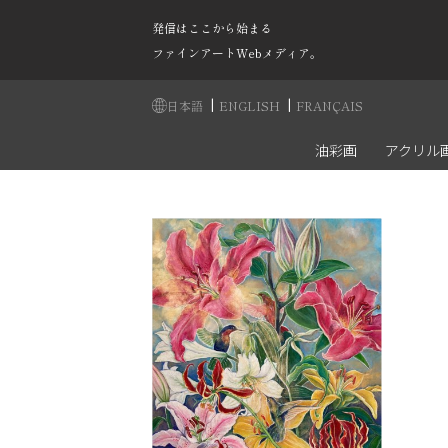
発信はここから始まる
ファインアートWebメディア。
|
|
日本語
ENGLISH
FRANÇAIS
油彩画
アクリル