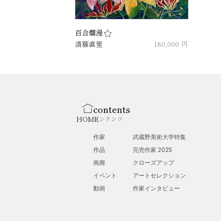
百合爛漫
清藤直里
180,000 円
contents
HOME
コンテンツ
作家
武蔵野美術大学特集
作品
完売作家 2025
画廊
クローズアップ
イベント
アートセレクション
動画
作家インタビュー