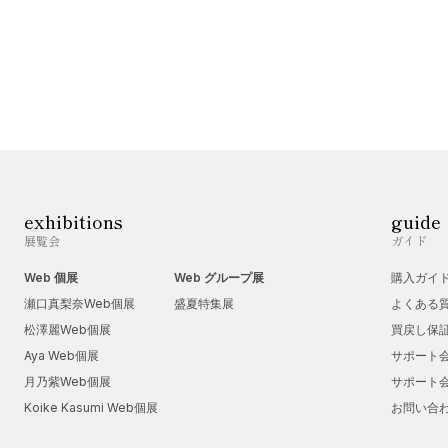
exhibitions
guide
展覧会
ガイド
Web 個展
Web グループ展
購入ガイ
瀬口真梨奈Web個展
盛夏特集展
よくある
松澤麗Web個展
買戻し保
Aya Web個展
サポート
月乃紫Web個展
サポート
Koike Kasumi Web個展
お問い合