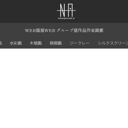
WEB個展
WEB グループ展
作品
作家
画廊
画
水彩画
木版画
銅版画
ジークレー
シルクスクリー