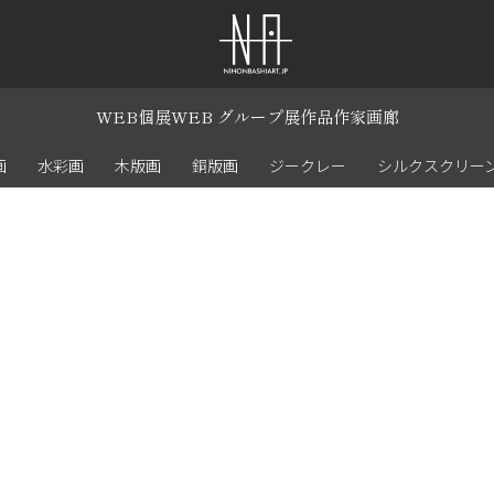
WEB個展
WEB グループ展
作品
作家
画廊
画
水彩画
木版画
銅版画
ジークレー
シルクスクリー