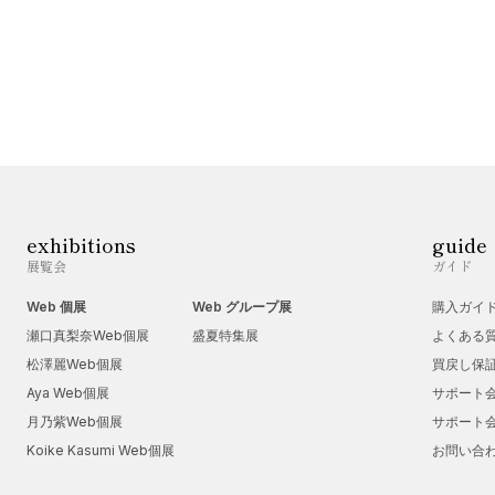
exhibitions
guide
展覧会
ガイド
Web 個展
Web グループ展
購入ガイ
瀬口真梨奈Web個展
盛夏特集展
よくある
松澤麗Web個展
買戻し保
Aya Web個展
サポート
月乃紫Web個展
サポート
Koike Kasumi Web個展
お問い合