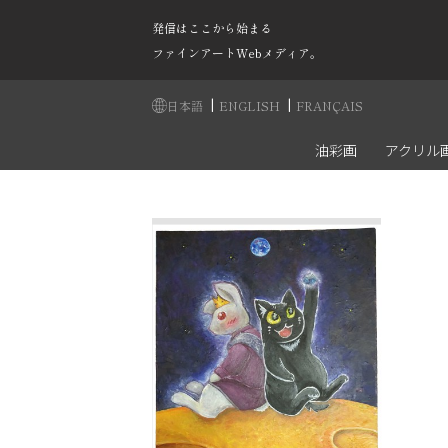
発信はここから始まる
ファインアートWebメディア。
|
|
日本語
ENGLISH
FRANÇAIS
油彩画
アクリル