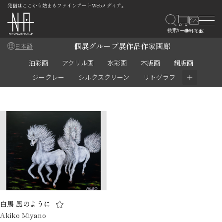
発信はここから始まるファインアートWebメディア。
個展
グループ展
作品
作家
画廊
日本語
油彩画
アクリル画
水彩画
木版画
銅版画
＋
ジークレー
シルクスクリーン
リトグラフ
白馬 風のように
Akiko Miyano