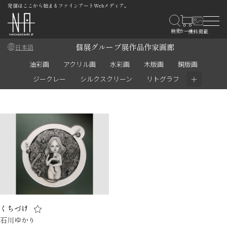
発信はここから始まるファインアートWebメディア。
個展
グループ展
作品
作家
画廊
日本語
油彩画
アクリル画
水彩画
木版画
銅版画
＋
ジークレー
シルクスクリーン
リトグラフ
くちづけ
石川ゆかり