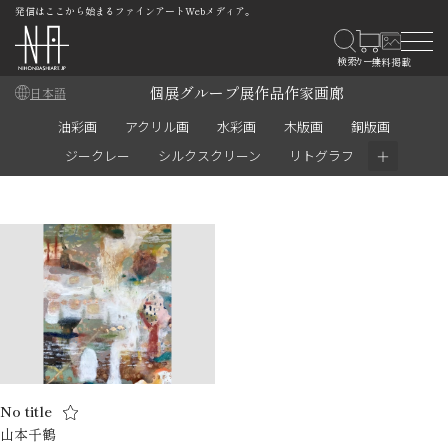
発信はここから始まるファインアートWebメディア。
個展
グループ展
作品
作家
画廊
日本語
油彩画
アクリル画
水彩画
木版画
銅版画
＋
ジークレー
シルクスクリーン
リトグラフ
No title
山本千鶴