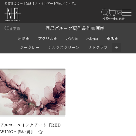
発信はここから始まるファインアートWebメディア。
個展
グループ展
作品
作家
画廊
日本語
油彩画
アクリル画
水彩画
木版画
銅版画
＋
ジークレー
シルクスクリーン
リトグラフ
アルコールインクアート『RED
WING～赤い翼』