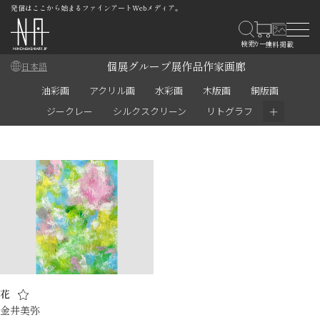
発信はここから始まるファインアートWebメディア。
個展
グループ展
作品
作家
画廊
日本語
油彩画
アクリル画
水彩画
木版画
銅版画
＋
ジークレー
シルクスクリーン
リトグラフ
花
金井美弥