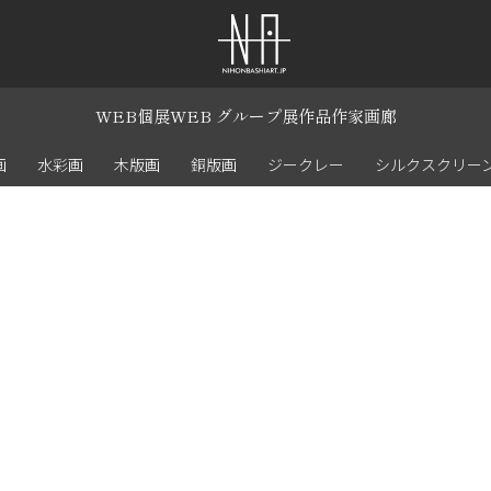
WEB個展
WEB グループ展
作品
作家
画廊
画
水彩画
木版画
銅版画
ジークレー
シルクスクリー