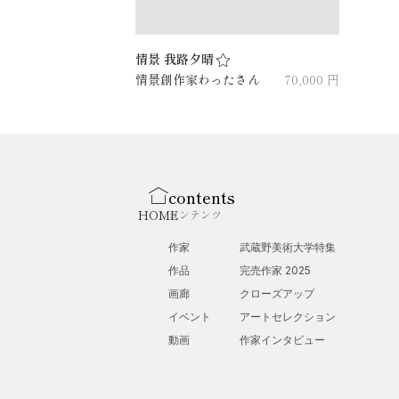
情景 我路夕晴
情景創作家わったさん
70,000 円
contents
HOME
コンテンツ
作家
武蔵野美術大学特集
作品
完売作家 2025
画廊
クローズアップ
イベント
アートセレクション
動画
作家インタビュー