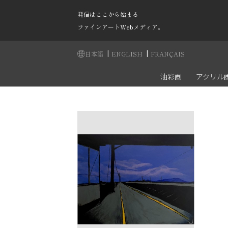
発信はここから始まる
ファインアートWebメディア。
|
|
日本語
ENGLISH
FRANÇAIS
油彩画
アクリル