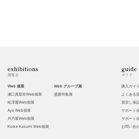
exhibitions
guide
展覧会
ガイド
Web 個展
Web グループ展
購入ガイ
瀬口真梨奈Web個展
盛夏特集展
よくある
松澤麗Web個展
買戻し保
Aya Web個展
サポート
月乃紫Web個展
サポート
Koike Kasumi Web個展
お問い合