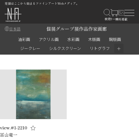
発信はここから始まるファインアートWebメディア。
個展
グループ展
作品
作家
画廊
日本語
油彩画
アクリル画
水彩画
木版画
銅版画
＋
ジークレー
シルクスクリーン
リトグラフ
view.#1-2210
冨山竜一