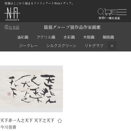
発信はここから始まるファインアートWebメディア。
個展
グループ展
作品
作家
画廊
日本語
油彩画
アクリル画
水彩画
木版画
銅版画
＋
ジークレー
シルクスクリーン
リトグラフ
天下非一人之天下 天下之天下
今川佳香