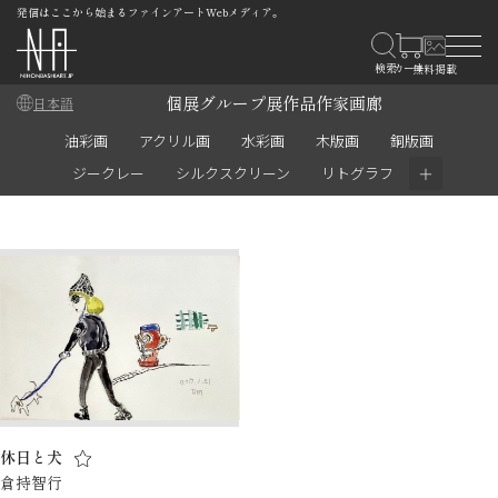
発信はここから始まるファインアートWebメディア。
個展
グループ展
作品
作家
画廊
日本語
油彩画
アクリル画
水彩画
木版画
銅版画
＋
ジークレー
シルクスクリーン
リトグラフ
休日と犬
倉持智行