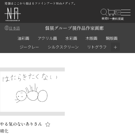
発信はここから始まるファインアートWebメディア。
個展
グループ展
作品
作家
画廊
日本語
油彩画
アクリル画
水彩画
木版画
銅版画
＋
ジークレー
シルクスクリーン
リトグラフ
やる気のないありさん
晴化