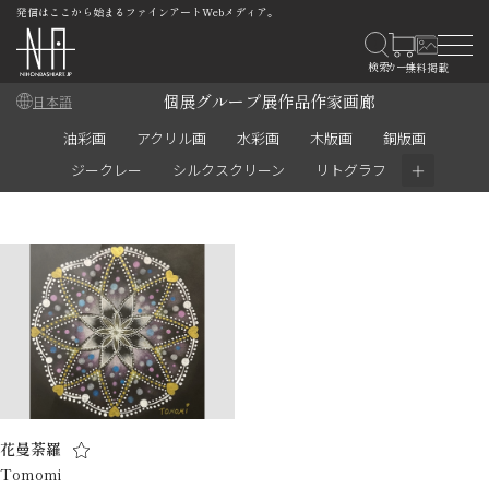
発信はここから始まるファインアートWebメディア。
個展
グループ展
作品
作家
画廊
日本語
油彩画
アクリル画
水彩画
木版画
銅版画
＋
ジークレー
シルクスクリーン
リトグラフ
花曼荼羅
Tomomi