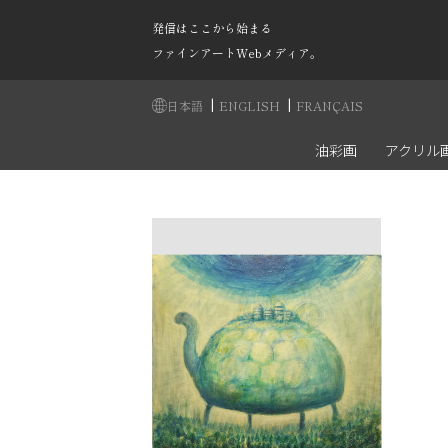
発信はここから始まる
ファインアートWebメディア。
|
|
日本語
ENGLISH
FRANÇAIS
油彩画
アクリル