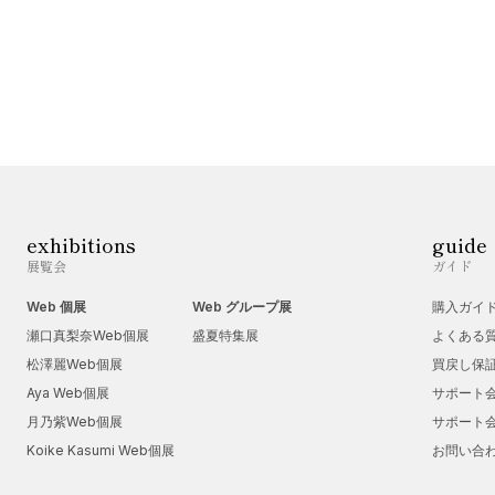
exhibitions
guide
展覧会
ガイド
Web 個展
Web グループ展
購入ガイ
瀬口真梨奈Web個展
盛夏特集展
よくある
松澤麗Web個展
買戻し保
Aya Web個展
サポート
月乃紫Web個展
サポート
Koike Kasumi Web個展
お問い合