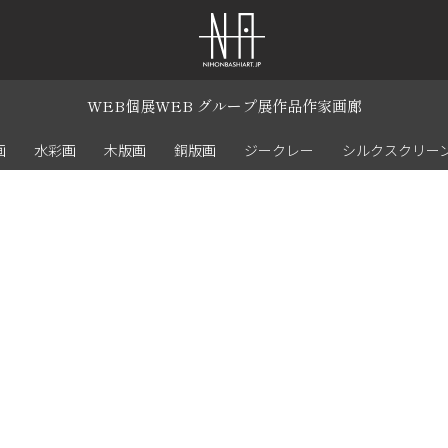
WEB個展
WEB グループ展
作品
作家
画廊
画
水彩画
木版画
銅版画
ジークレー
シルクスクリー