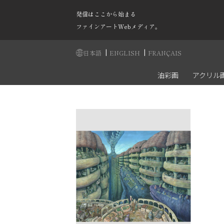
発信はここから始まる
ファインアートWebメディア。
|
|
日本語
ENGLISH
FRANÇAIS
油彩画
アクリル