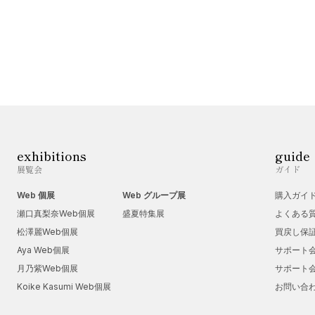
exhibitions
guide
展覧会
ガイド
Web 個展
Web グループ展
購入ガイ
瀬口真梨奈Web個展
盛夏特集展
よくある
松澤麗Web個展
買戻し保
Aya Web個展
サポート
月乃紫Web個展
サポート
Koike Kasumi Web個展
お問い合