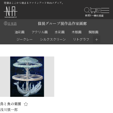
発信はここから始まるファインアートWebメディア。
個展
グループ展
作品
作家
画廊
日本語
油彩画
アクリル画
水彩画
木版画
銅版画
＋
ジークレー
シルクスクリーン
リトグラフ
鳥と魚の楽園
浅川慎一郎