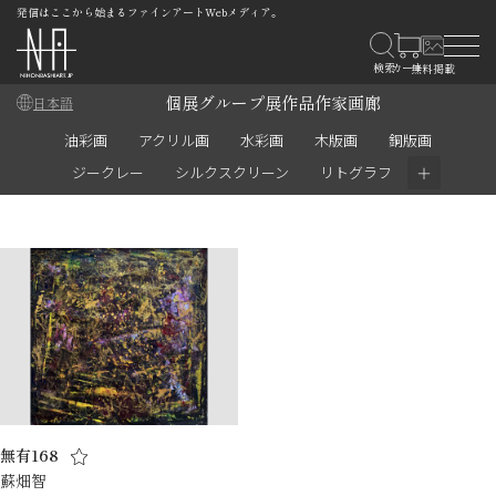
発信はここから始まるファインアートWebメディア。
個展
グループ展
作品
作家
画廊
日本語
油彩画
アクリル画
水彩画
木版画
銅版画
＋
ジークレー
シルクスクリーン
リトグラフ
無有168
蘇畑智