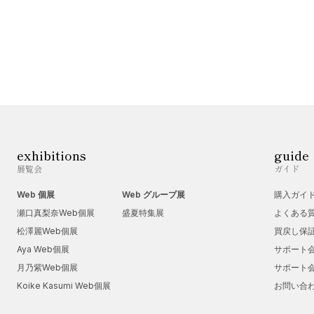
exhibitions
guide
展覧会
ガイド
Web 個展
Web グループ展
購入ガイ
瀬口真梨奈Web個展
盛夏特集展
よくある
松澤麗Web個展
買戻し保
Aya Web個展
サポート
月乃紫Web個展
サポート
Koike Kasumi Web個展
お問い合