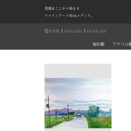
発信はここから始まる
ファインアートWebメディア。
|
|
日本語
ENGLISH
FRANÇAIS
油彩画
アクリル