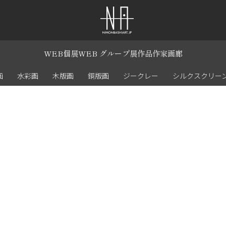
WEB個展
WEB グループ展
作品
作家
画廊
画
水彩画
木版画
銅版画
ジークレー
シルクスクリー