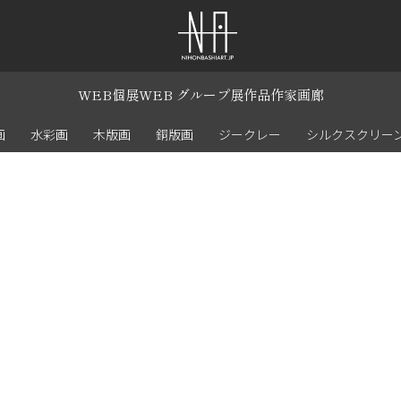
WEB個展
WEB グループ展
作品
作家
画廊
画
水彩画
木版画
銅版画
ジークレー
シルクスクリー