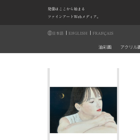
発信はここから始まる
ファインアートWebメディア。
|
|
日本語
ENGLISH
FRANÇAIS
油彩画
アクリル