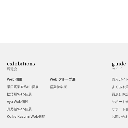
exhibitions
guide
展覧会
ガイド
Web 個展
Web グループ展
購入ガイ
瀬口真梨奈Web個展
盛夏特集展
よくある
松澤麗Web個展
買戻し保
Aya Web個展
サポート
月乃紫Web個展
サポート
Koike Kasumi Web個展
お問い合