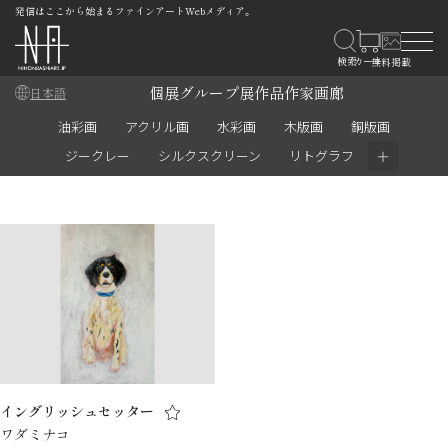
発信はここから始まるファインアートWebメディア。
個展
グループ展
作品
作家
画廊
日本語
油彩画
アクリル画
水彩画
木版画
銅版画
＋
ジークレー
シルクスクリーン
リトグラフ
イングリッシュセッター
ワダミナコ