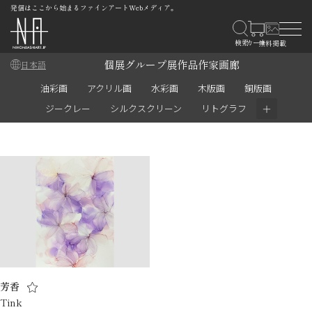
発信はここから始まるファインアートWebメディア。
個展
グループ展
作品
作家
画廊
日本語
油彩画
アクリル画
水彩画
木版画
銅版画
＋
ジークレー
シルクスクリーン
リトグラフ
芳香
Tink