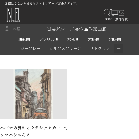
発信はここから始まるファインアートWebメディア。
個展
グループ展
作品
作家
画廊
日本語
油彩画
アクリル画
水彩画
木版画
銅版画
＋
ジークレー
シルクスクリーン
リトグラフ
ハバナの裏町とクラシックカー
ウマハシユキオ