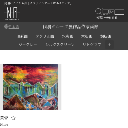
発信はここから始まるファインアートWebメディア。
個展
グループ展
作品
作家
画廊
日本語
油彩画
アクリル画
水彩画
木版画
銅版画
＋
ジークレー
シルクスクリーン
リトグラフ
黄昏
Miiie