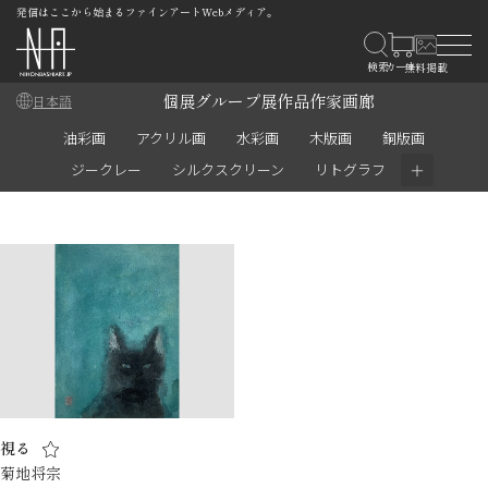
発信はここから始まるファインアートWebメディア。
個展
グループ展
作品
作家
画廊
日本語
油彩画
アクリル画
水彩画
木版画
銅版画
＋
ジークレー
シルクスクリーン
リトグラフ
視る
菊地将宗