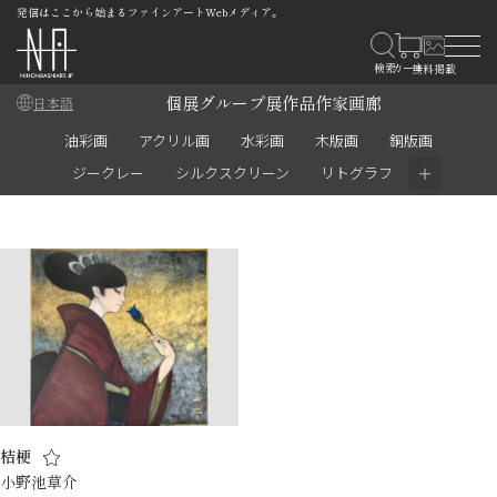
発信はここから始まるファインアートWebメディア。
個展
グループ展
作品
作家
画廊
日本語
油彩画
アクリル画
水彩画
木版画
銅版画
＋
ジークレー
シルクスクリーン
リトグラフ
桔梗
小野池草介