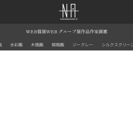
WEB個展
WEB グループ展
作品
作家
画廊
画
水彩画
木版画
銅版画
ジークレー
シルクスクリー