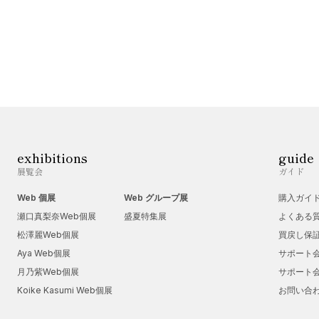
exhibitions
guide
展覧会
ガイド
Web 個展
Web グループ展
購入ガイ
瀬口真梨奈Web個展
盛夏特集展
よくある
松澤麗Web個展
買戻し保
Aya Web個展
サポート
月乃紫Web個展
サポート
Koike Kasumi Web個展
お問い合