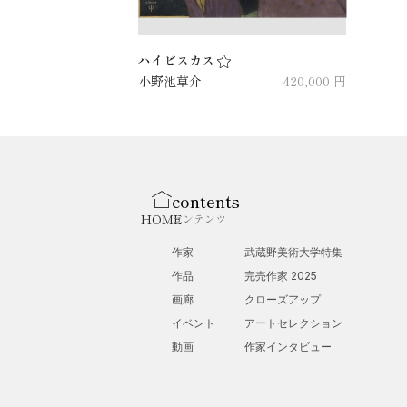
ハイビスカス
小野池草介
420,000 円
contents
HOME
コンテンツ
作家
武蔵野美術大学特集
作品
完売作家 2025
画廊
クローズアップ
イベント
アートセレクション
動画
作家インタビュー