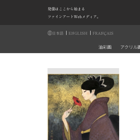
発信はここから始まる
ファインアートWebメディア。
|
|
日本語
ENGLISH
FRANÇAIS
油彩画
アクリル