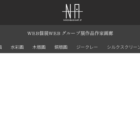
WEB個展
WEB グループ展
作品
作家
画廊
画
水彩画
木版画
銅版画
ジークレー
シルクスクリー