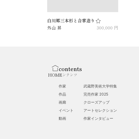
白川郷三本杉と合掌造り
外山 昇
300,000 円
contents
HOME
コンテンツ
作家
武蔵野美術大学特集
作品
完売作家 2025
画廊
クローズアップ
イベント
アートセレクション
動画
作家インタビュー