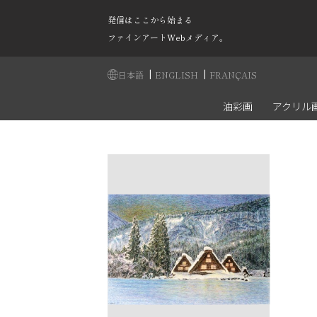
発信はここから始まる
ファインアートWebメディア。
|
|
日本語
ENGLISH
FRANÇAIS
油彩画
アクリル