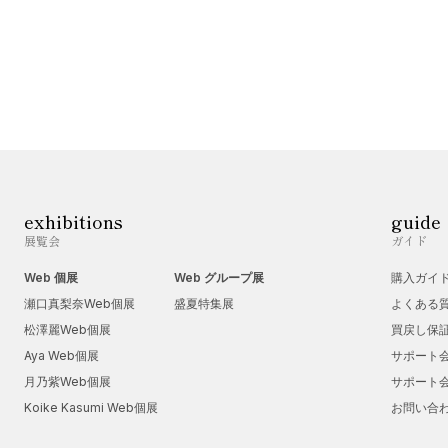
exhibitions
guide
展覧会
ガイド
Web 個展
Web グループ展
購入ガイ
瀬口真梨奈Web個展
盛夏特集展
よくある
松澤麗Web個展
買戻し保
Aya Web個展
サポート
月乃紫Web個展
サポート
Koike Kasumi Web個展
お問い合