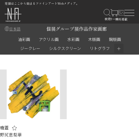
発信はここから始まるファインアートWebメディア。
個展
グループ展
作品
作家
画廊
日本語
油彩画
アクリル画
水彩画
木版画
銅版画
＋
ジークレー
シルクスクリーン
リトグラフ
瘡蓋
野尻恵梨華