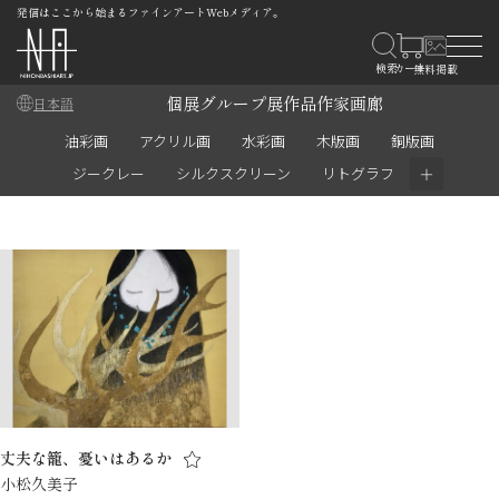
発信はここから始まるファインアートWebメディア。
個展
グループ展
作品
作家
画廊
日本語
油彩画
アクリル画
水彩画
木版画
銅版画
＋
ジークレー
シルクスクリーン
リトグラフ
丈夫な籠、憂いはあるか
小松久美子