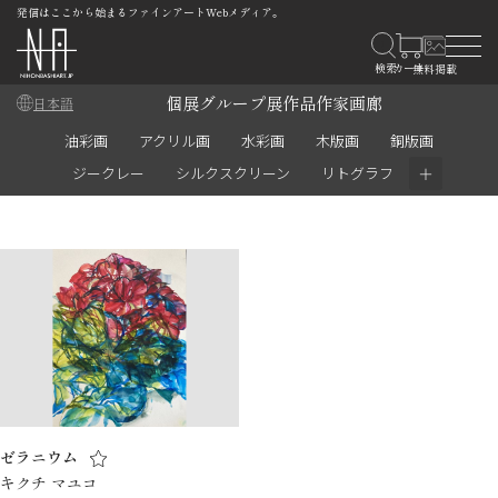
発信はここから始まるファインアートWebメディア。
個展
グループ展
作品
作家
画廊
日本語
油彩画
アクリル画
水彩画
木版画
銅版画
＋
ジークレー
シルクスクリーン
リトグラフ
ゼラニウム
キクチ マユコ