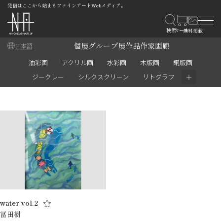
発信はここから始まるファインアートWebメディア。
個展
グループ展
作品
作家
画廊
日本語
油彩画
アクリル画
水彩画
木版画
銅版画
＋
ジークレー
シルクスクリーン
リトグラフ
water vol.2
冨田樹